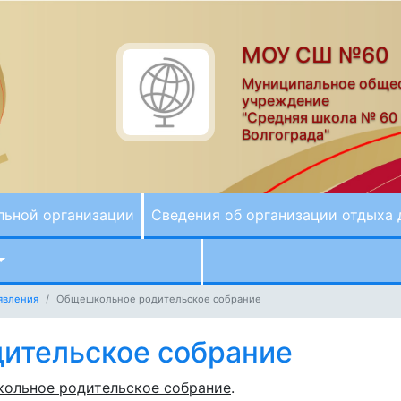
МОУ СШ №60
Муниципальное обще
учреждение
"Средняя школа № 60
Волгограда"
льной организации
Сведения об организации отдыха 
явления
Общешкольное родительское собрание
ительское собрание
ольное родительское собрание
.